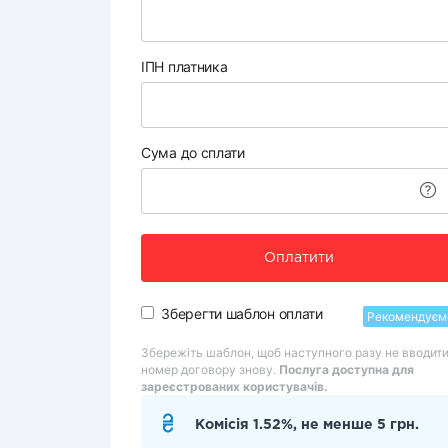
ІПН платника
Сума до сплати
Оплатити
Зберегти шаблон оплати
Рекомендуєм
Збережіть шаблон, щоб наступного разу не вводит
номер договору знову.
Послуга доступна для
зареєстрованих користувачів.
Комісія 1.52%, не менше 5 грн.