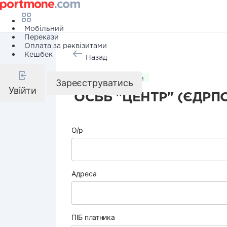
Мобільний
Перекази
Оплата за реквізитами
Кешбек
Назад
Комунальні послуги
Зареєструватись
Увійти
ОСББ "ЦЕНТР" (ЄДРПО
О/р
Адреса
ПІБ платника