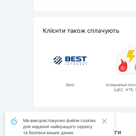
Клієнти також сплачують
Best
Комунальні посл
(ЦКС, КТЕ, 
Ми використовуємо файли cookies
для надання найкращого сервісу
Також сплачують послуги
та безпеки ваших даних.