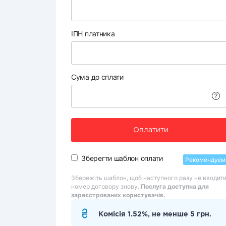
ІПН платника
Сума до сплати
Оплатити
Зберегти шаблон оплати
Рекомендуєм
Збережіть шаблон, щоб наступного разу не вводит
номер договору знову.
Послуга доступна для
зареєстрованих користувачів.
Комісія 1.52%, не менше 5 грн.