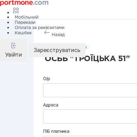
Мобільний
Перекази
Оплата за реквізитами
Кешбек
Назад
Комунальні послуги
Зареєструватись
Увійти
ОСББ "ТРОЇЦЬКА 51"
О/р
Адреса
ПІБ платника