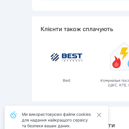
Клієнти також сплачують
Best
Комунальні посл
(ЦКС, КТЕ, 
Ми використовуємо файли cookies
для надання найкращого сервісу
Також сплачують послуги
та безпеки ваших даних.