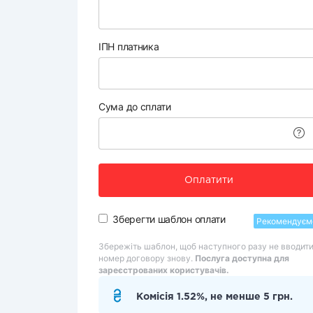
ІПН платника
Сума до сплати
Оплатити
Зберегти шаблон оплати
Рекомендуєм
Збережіть шаблон, щоб наступного разу не вводит
номер договору знову.
Послуга доступна для
зареєстрованих користувачів.
Комісія 1.52%, не менше 5 грн.