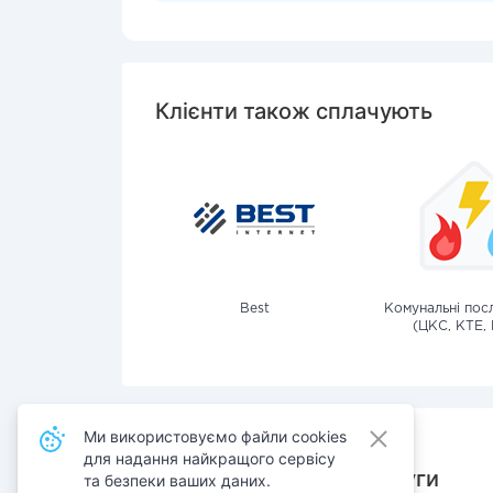
Клієнти також сплачують
Best
Комунальні посл
(ЦКС, КТЕ, 
Ми використовуємо файли cookies
для надання найкращого сервісу
Також сплачують послуги
та безпеки ваших даних.