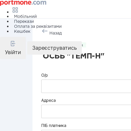
Мобільний
Перекази
Оплата за реквізитами
Кешбек
Назад
Комунальні послуги
Зареєструватись
Увійти
ОСББ "ТЕМП-Н"
О/р
Адреса
ПІБ платника