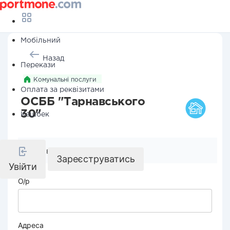
Мобільний
Назад
Перекази
Комунальні послуги
Оплата за реквізитами
ОСББ "Тарнавського
30"
Кешбек
Реквізити компанії
Зареєструватись
Увійти
О/р
Адреса