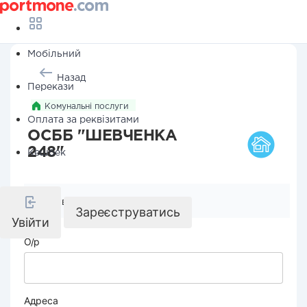
Мобільний
Назад
Перекази
Комунальні послуги
Оплата за реквізитами
ОСББ "ШЕВЧЕНКА
248"
Кешбек
Реквізити компанії
Зареєструватись
Увійти
О/р
Адреса