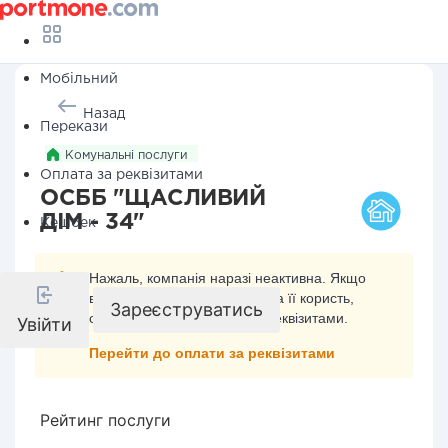
Мобільний
Назад
Перекази
Комунальні послуги
Оплата за реквізитами
ОСББ "ЩАСЛИВИЙ
ДІМ - 34"
Кешбек
Нажаль, компанія наразі неактивна. Якщо
ви хочете здійснити платіж на її користь,
Зареєструватись
скористайтесь оплатою за реквізитами.
Увійти
Перейти до оплати за реквізитами
Рейтинг послуги