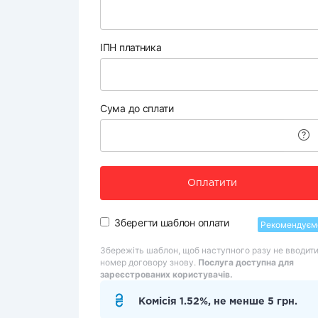
ІПН платника
Сума до сплати
Оплатити
Зберегти шаблон оплати
Рекомендуєм
Збережіть шаблон, щоб наступного разу не вводит
номер договору знову.
Послуга доступна для
зареєстрованих користувачів.
Комісія 1.52%, не менше 5 грн.