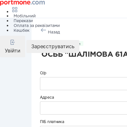
Мобільний
Перекази
Оплата за реквізитами
Кешбек
Назад
Комунальні послуги
Зареєструватись
Увійти
ОСББ "ШАЛІМОВА 61А
О/р
Адреса
ПІБ платника