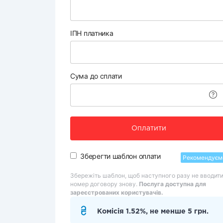
ІПН платника
Сума до сплати
Оплатити
Зберегти шаблон оплати
Рекомендуєм
Збережіть шаблон, щоб наступного разу не вводит
номер договору знову.
Послуга доступна для
зареєстрованих користувачів.
Комісія 1.52%, не менше 5 грн.