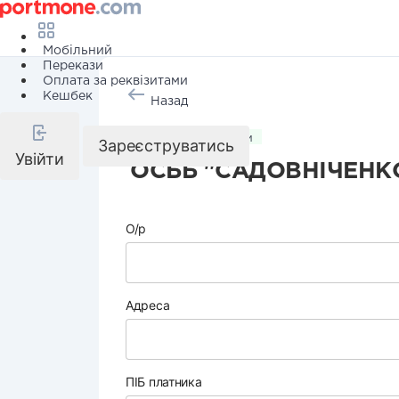
Мобільний
Перекази
Оплата за реквізитами
Кешбек
Назад
Комунальні послуги
Зареєструватись
Увійти
ОСББ "САДОВНІЧЕНКО
О/р
Адреса
ПІБ платника