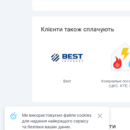
Клієнти також сплачують
Best
Комунальні посл
(ЦКС, КТЕ, 
Ми використовуємо файли cookies
для надання найкращого сервісу
Також сплачують послуги
та безпеки ваших даних.