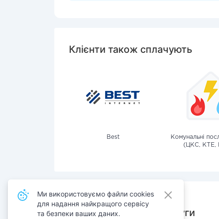
Клієнти також сплачують
Best
Комунальні посл
(ЦКС, КТЕ, 
Ми використовуємо файли cookies
для надання найкращого сервісу
Також сплачують послуги
та безпеки ваших даних.