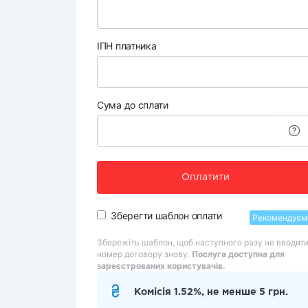
ІПН платника
Сума до сплати
Оплатити
Зберегти шаблон оплати
Рекомендуєм
Збережіть шаблон, щоб наступного разу не вводит
номер договору знову.
Послуга доступна для
зареєстрованих користувачів.
Комісія 1.52%, не менше 5 грн.