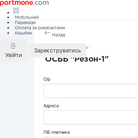
Мобільний
Перекази
Оплата за реквізитами
Кешбек
Назад
Комунальні послуги
Зареєструватись
Увійти
ОСББ "Резон-1"
О/р
Адреса
ПІБ платника