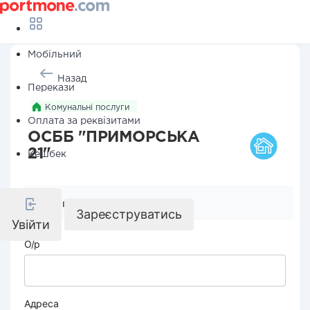
Мобільний
Назад
Перекази
Комунальні послуги
Оплата за реквізитами
ОСББ "ПРИМОРСЬКА
21"
Кешбек
Реквізити компанії
Зареєструватись
Увійти
О/р
Адреса