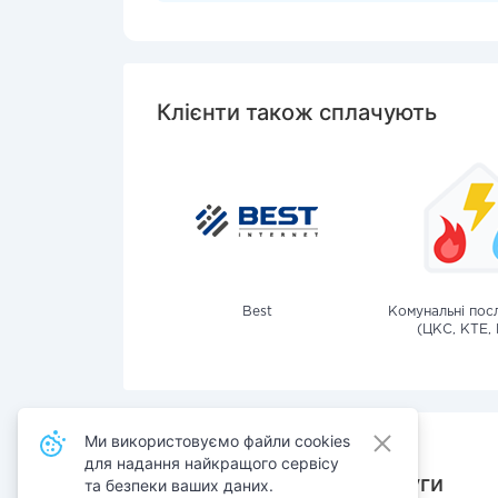
Клієнти також сплачують
Best
Комунальні посл
(ЦКС, КТЕ, 
Ми використовуємо файли cookies
для надання найкращого сервісу
Також сплачують послуги
та безпеки ваших даних.