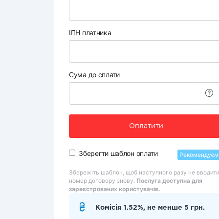
ІПН платника
Сума до сплати
Оплатити
Зберегти шаблон оплати
Рекомендуєм
Збережіть шаблон, щоб наступного разу не вводит
номер договору знову.
Послуга доступна для
зареєстрованих користувачів.
Комісія 1.52%, не менше 5 грн.