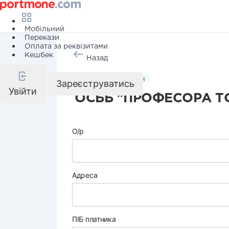
Мобільний
Перекази
Оплата за реквізитами
Кешбек
Назад
Комунальні послуги
Зареєструватись
Увійти
ОСББ "ПРОФЕСОРА Т
О/р
Адреса
ПІБ платника