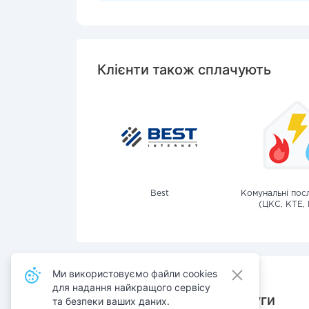
Клієнти також сплачують
Best
Комунальні посл
(ЦКС, КТЕ, 
Ми використовуємо файли cookies
для надання найкращого сервісу
Також сплачують послуги
та безпеки ваших даних.