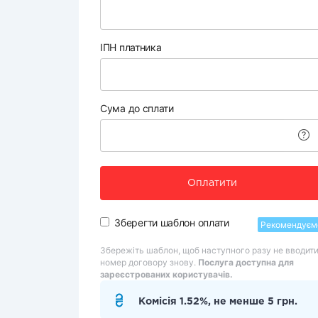
ІПН платника
Сума до сплати
Оплатити
Зберегти шаблон оплати
Рекомендуєм
Збережіть шаблон, щоб наступного разу не вводит
номер договору знову.
Послуга доступна для
зареєстрованих користувачів.
Комісія 1.52%, не менше 5 грн.