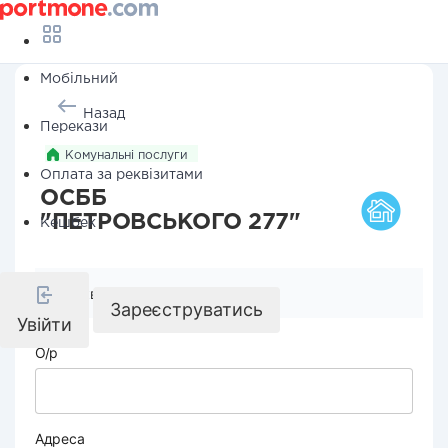
Мобільний
Назад
Перекази
Комунальні послуги
Оплата за реквізитами
ОСББ
"ПЕТРОВСЬКОГО 277"
Кешбек
Реквізити компанії
Зареєструватись
Увійти
О/р
Адреса