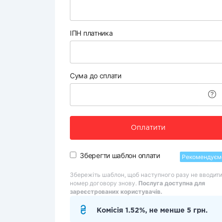
ІПН платника
Сума до сплати
Оплатити
Зберегти шаблон оплати
Рекомендуєм
Збережіть шаблон, щоб наступного разу не вводит
номер договору знову.
Послуга доступна для
зареєстрованих користувачів.
Комісія 1.52%, не менше 5 грн.