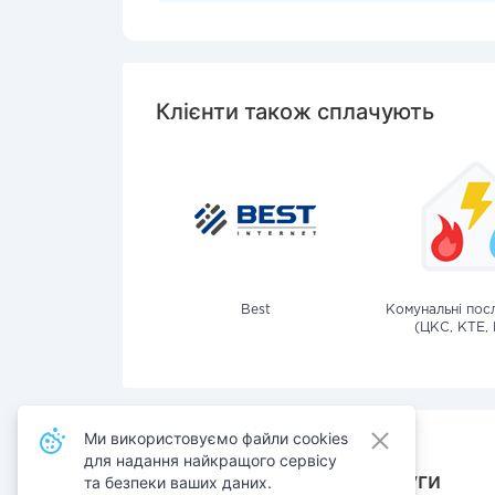
Клієнти також сплачують
Best
Комунальні посл
(ЦКС, КТЕ, 
Ми використовуємо файли cookies
для надання найкращого сервісу
Також сплачують послуги
та безпеки ваших даних.