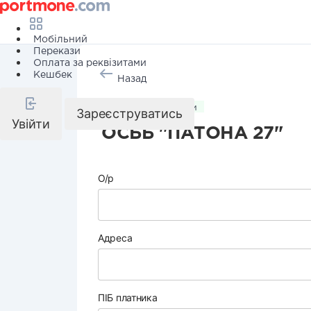
Мобільний
Перекази
Оплата за реквізитами
Кешбек
Назад
Комунальні послуги
Зареєструватись
Увійти
ОСББ "ПАТОНА 27"
О/р
Адреса
ПІБ платника