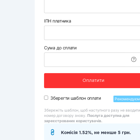
ІПН платника
Сума до сплати
Оплатити
Зберегти шаблон оплати
Рекомендуєм
Збережіть шаблон, щоб наступного разу не вводит
номер договору знову.
Послуга доступна для
зареєстрованих користувачів.
Комісія 1.52%, не менше 5 грн.