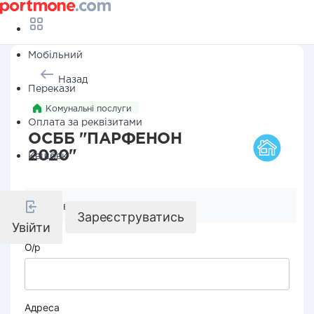
Мобільний
Назад
Перекази
Комунальні послуги
Оплата за реквізитами
ОСББ "ПАРФЕНОН
2020"
Кешбек
Реквізити компанії
Зареєструватись
Увійти
О/р
Адреса