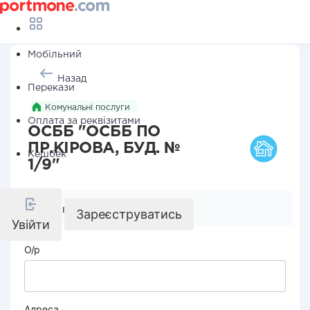
Мобільний
Назад
Перекази
Комунальні послуги
Оплата за реквізитами
ОСББ "ОСББ ПО
ПР.КІРОВА, БУД. №
Кешбек
1/9"
Реквізити компанії
Зареєструватись
Увійти
О/р
Адреса