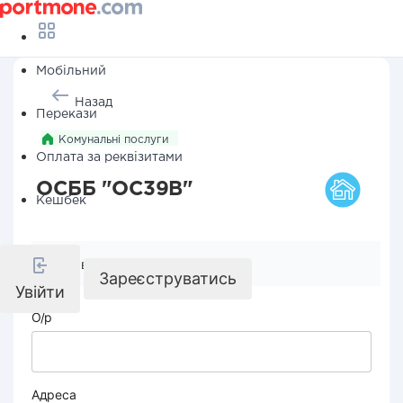
Мобільний
Назад
Перекази
Комунальні послуги
Оплата за реквізитами
ОСББ "ОС39В"
Кешбек
Реквізити компанії
Зареєструватись
Увійти
О/р
Адреса