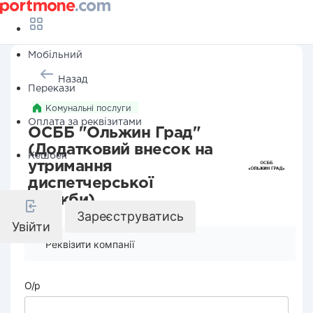
Мобільний
Назад
Перекази
Комунальні послуги
Оплата за реквізитами
ОСББ "Ольжин Град"
(Додатковий внесок на
Кешбек
утримання
диспетчерської
служби)
Зареєструватись
Увійти
Реквізити компанії
О/р