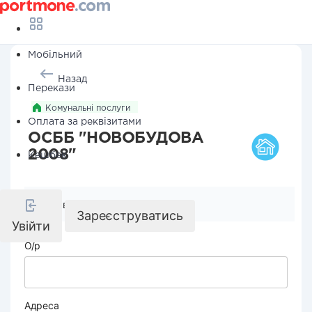
Мобільний
Назад
Перекази
Комунальні послуги
Оплата за реквізитами
ОСББ "НОВОБУДОВА
2008"
Кешбек
Реквізити компанії
Зареєструватись
Увійти
О/р
Адреса