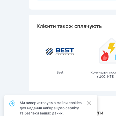
Клієнти також сплачують
Best
Комунальні посл
(ЦКС, КТЕ, 
Ми використовуємо файли cookies
для надання найкращого сервісу
Також сплачують послуги
та безпеки ваших даних.