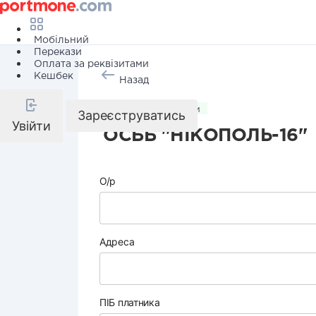
Мобільний
Перекази
Оплата за реквізитами
Кешбек
Назад
Комунальні послуги
Зареєструватись
Увійти
ОСББ "НІКОПОЛЬ-16"
О/р
Адреса
ПІБ платника