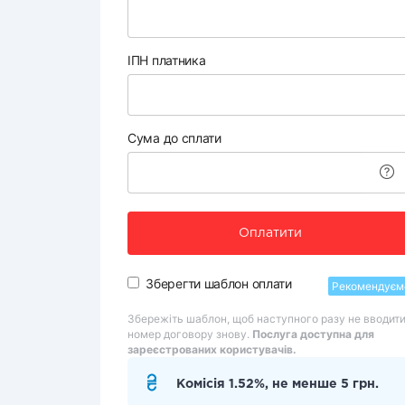
ІПН платника
Сума до сплати
Оплатити
Зберегти шаблон оплати
Рекомендуєм
Збережіть шаблон, щоб наступного разу не вводит
номер договору знову.
Послуга доступна для
зареєстрованих користувачів.
Комісія 1.52%, не менше 5 грн.