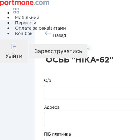
Мобільний
Перекази
Оплата за реквізитами
Кешбек
Назад
Комунальні послуги
Зареєструватись
Увійти
ОСББ "НІКА-62"
О/р
Адреса
ПІБ платника