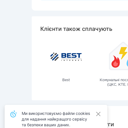
Клієнти також сплачують
Best
Комунальні посл
(ЦКС, КТЕ, 
Ми використовуємо файли cookies
для надання найкращого сервісу
Також сплачують послуги
та безпеки ваших даних.