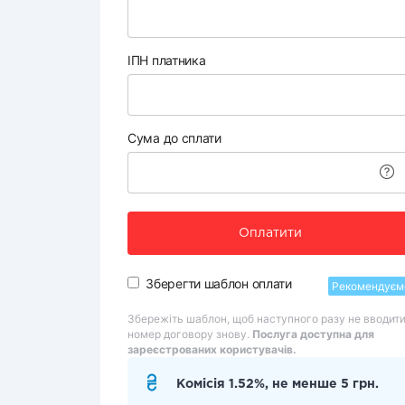
ІПН платника
Сума до сплати
Оплатити
Зберегти шаблон оплати
Рекомендуєм
Збережіть шаблон, щоб наступного разу не вводит
номер договору знову.
Послуга доступна для
зареєстрованих користувачів.
Комісія 1.52%, не менше 5 грн.