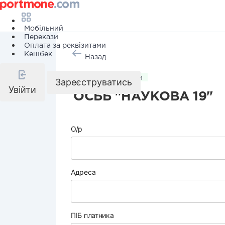
Мобільний
Перекази
Оплата за реквізитами
Кешбек
Назад
Комунальні послуги
Зареєструватись
Увійти
ОСББ "НАУКОВА 19"
О/р
Адреса
ПІБ платника