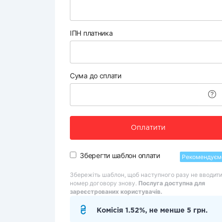
ІПН платника
Сума до сплати
Оплатити
Зберегти шаблон оплати
Рекомендуєм
Збережіть шаблон, щоб наступного разу не вводит
номер договору знову.
Послуга доступна для
зареєстрованих користувачів.
Комісія 1.52%, не менше 5 грн.