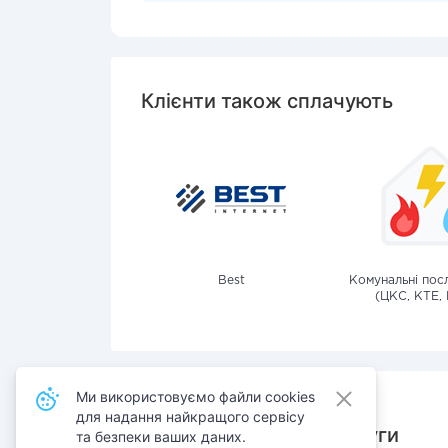
Клієнти також сплачують
Best
Комунальні посл
(ЦКС, КТЕ, 
Ми використовуємо файли cookies
для надання найкращого сервісу
Також сплачують послуги
та безпеки ваших даних.