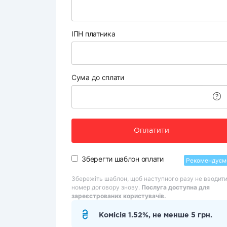
ІПН платника
Сума до сплати
Оплатити
Зберегти шаблон оплати
Рекомендуєм
Збережіть шаблон, щоб наступного разу не вводит
номер договору знову.
Послуга доступна для
зареєстрованих користувачів.
Комісія 1.52%, не менше 5 грн.