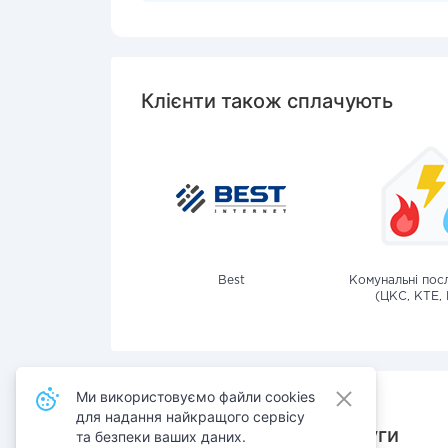
Клієнти також сплачують
Best
Комунальні посл
(ЦКС, КТЕ, 
Ми використовуємо файли cookies
для надання найкращого сервісу
Також сплачують послуги
та безпеки ваших даних.