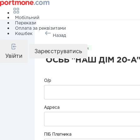
Мобільний
Перекази
Оплата за реквізитами
Кешбек
Назад
Комунальні послуги
Зареєструватись
Увійти
ОСББ "НАШ ДІМ 20-А
О/р
Адреса
ПІБ Платника