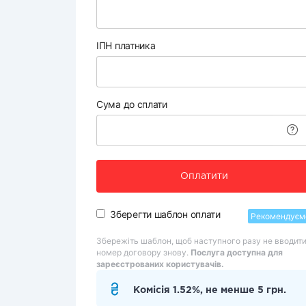
ІПН платника
Сума до сплати
Оплатити
Зберегти шаблон оплати
Рекомендуєм
Збережіть шаблон, щоб наступного разу не вводит
номер договору знову.
Послуга доступна для
зареєстрованих користувачів.
Комісія 1.52%, не менше 5 грн.