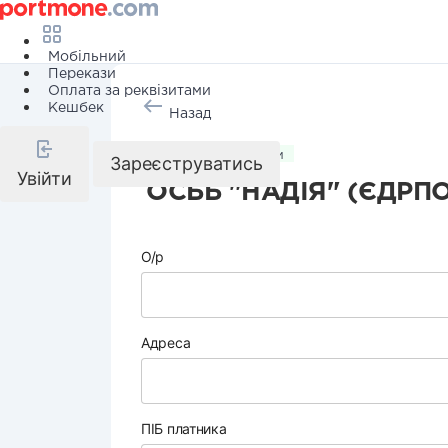
Мобільний
Перекази
Оплата за реквізитами
Кешбек
Назад
Комунальні послуги
Зареєструватись
Увійти
ОСББ "НАДІЯ" (ЄДРПО
О/р
Адреса
ПІБ платника