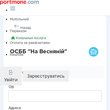
Мобільний
Назад
Перекази
Комунальні послуги
Оплата за реквізитами
ОСББ "На Весняній"
Кешбек
Реквізити компанії
Зареєструватись
Увійти
О/р
Адреса