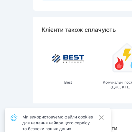
Клієнти також сплачують
Best
Комунальні посл
(ЦКС, КТЕ, 
Ми використовуємо файли cookies
для надання найкращого сервісу
Також сплачують послуги
та безпеки ваших даних.