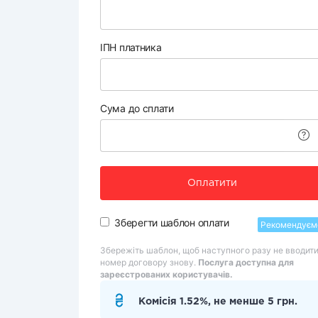
ІПН платника
Сума до сплати
Оплатити
Зберегти шаблон оплати
Рекомендуєм
Збережіть шаблон, щоб наступного разу не вводит
номер договору знову.
Послуга доступна для
зареєстрованих користувачів.
Комісія 1.52%, не менше 5 грн.