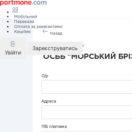
Мобільний
Перекази
Оплата за реквізитами
Кешбек
Назад
Комунальні послуги
Зареєструватись
Увійти
ОСББ "МОРСЬКИЙ БРІ
О/р
Адреса
ПІБ платника