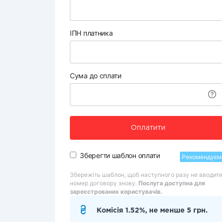
ІПН платника
Сума до сплати
Оплатити
Зберегти шаблон оплати
Рекомендуєм
Збережіть шаблон, щоб наступного разу не вводит
номер договору знову.
Послуга доступна для
зареєстрованих користувачів.
Комісія 1.52%, не менше 5 грн.