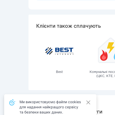
Клієнти також сплачують
Best
Комунальні посл
(ЦКС, КТЕ, 
Ми використовуємо файли cookies
для надання найкращого сервісу
Також сплачують послуги
та безпеки ваших даних.