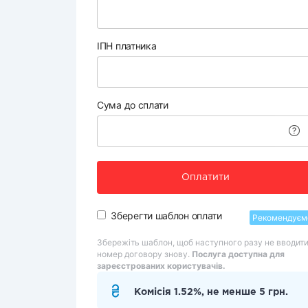
ІПН платника
Сума до сплати
Оплатити
Зберегти шаблон оплати
Рекомендуєм
Збережіть шаблон, щоб наступного разу не вводит
номер договору знову.
Послуга доступна для
зареєстрованих користувачів.
Комісія 1.52%, не менше 5 грн.