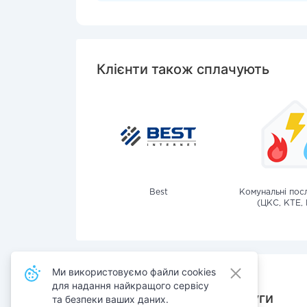
Клієнти також сплачують
Best
Комунальні посл
(ЦКС, КТЕ, 
Ми використовуємо файли cookies
для надання найкращого сервісу
Також сплачують послуги
та безпеки ваших даних.