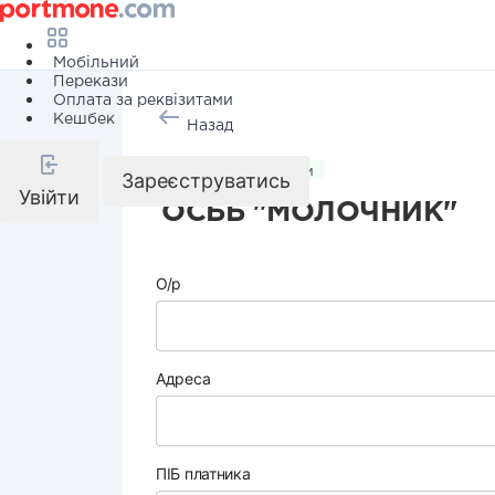
Мобільний
Перекази
Оплата за реквізитами
Кешбек
Назад
Комунальні послуги
Зареєструватись
Увійти
ОСББ "МОЛОЧНИК"
О/р
Адреса
ПІБ платника