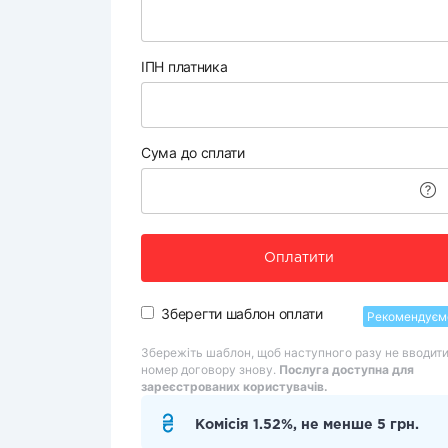
ІПН платника
Сума до сплати
Оплатити
Зберегти шаблон оплати
Рекомендуєм
Збережіть шаблон, щоб наступного разу не вводит
номер договору знову.
Послуга доступна для
зареєстрованих користувачів.
Комісія 1.52%, не менше 5 грн.