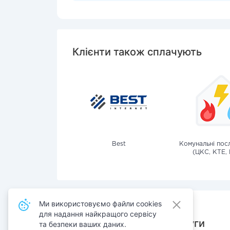
Клієнти також сплачують
Best
Комунальні посл
(ЦКС, КТЕ, 
Ми використовуємо файли cookies
для надання найкращого сервісу
Також сплачують послуги
та безпеки ваших даних.