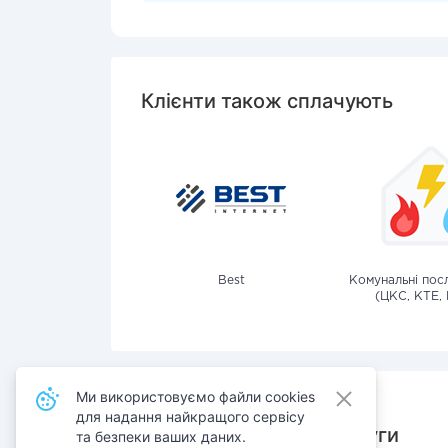
Клієнти також сплачують
Best
Комунальні посл
(ЦКС, КТЕ, 
Ми використовуємо файли cookies
для надання найкращого сервісу
Також сплачують послуги
та безпеки ваших даних.