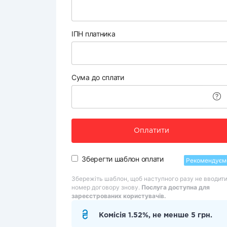
ІПН платника
Сума до сплати
Оплатити
Зберегти шаблон оплати
Рекомендуєм
Збережіть шаблон, щоб наступного разу не вводит
номер договору знову.
Послуга доступна для
зареєстрованих користувачів.
Комісія 1.52%, не менше 5 грн.