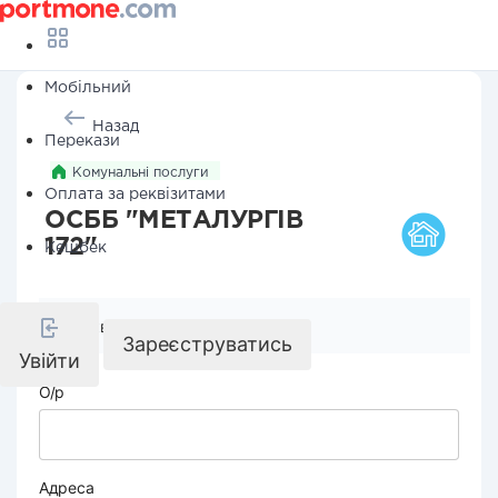
Мобільний
Назад
Перекази
Комунальні послуги
Оплата за реквізитами
ОСББ "МЕТАЛУРГІВ
172"
Кешбек
Реквізити компанії
Зареєструватись
Увійти
О/р
Адреса