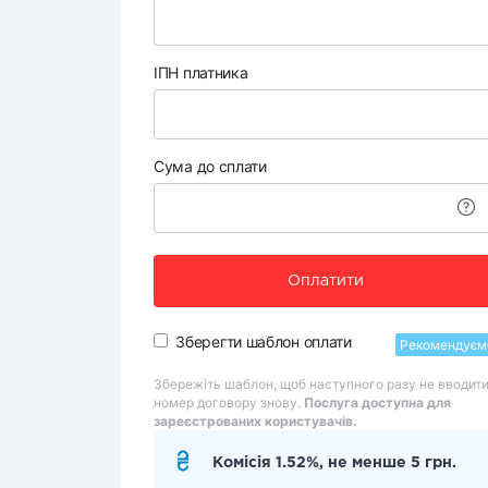
ІПН платника
Сума до сплати
Оплатити
Зберегти шаблон оплати
Рекомендуєм
Збережіть шаблон, щоб наступного разу не вводит
номер договору знову.
Послуга доступна для
зареєстрованих користувачів.
Комісія 1.52%, не менше 5 грн.