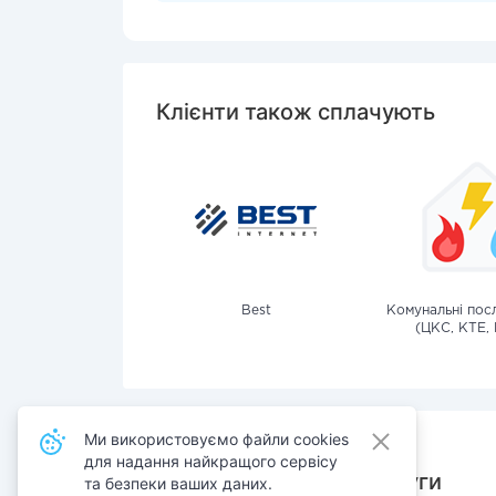
Клієнти також сплачують
Best
Комунальні посл
(ЦКС, КТЕ, 
Ми використовуємо файли cookies
для надання найкращого сервісу
Також сплачують послуги
та безпеки ваших даних.