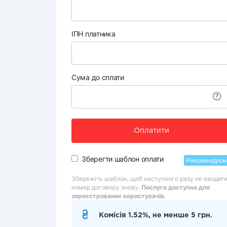
ІПН платника
Сума до сплати
Оплатити
Зберегти шаблон оплати
Рекомендуєм
Збережіть шаблон, щоб наступного разу не вводит
номер договору знову.
Послуга доступна для
зареєстрованих користувачів.
Комісія 1.52%, не менше 5 грн.