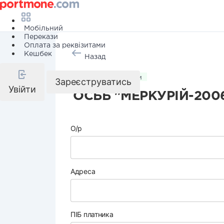
Мобільний
Перекази
Оплата за реквізитами
Кешбек
Назад
Комунальні послуги
Зареєструватись
Увійти
ОСББ "МЕРКУРІЙ-200
О/р
Адреса
ПІБ платника