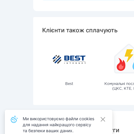
Клієнти також сплачують
Best
Комунальні посл
(ЦКС, КТЕ, 
Ми використовуємо файли cookies
для надання найкращого сервісу
Також сплачують послуги
та безпеки ваших даних.