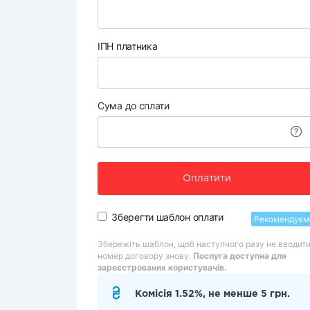
ІПН платника
Сума до сплати
Оплатити
Зберегти шаблон оплати
Рекомендуєм
Збережіть шаблон, щоб наступного разу не вводит
номер договору знову.
Послуга доступна для
зареєстрованих користувачів.
Комісія 1.52%, не менше 5 грн.