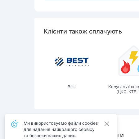
Клієнти також сплачують
Best
Комунальні посл
(ЦКС, КТЕ, 
Ми використовуємо файли cookies
для надання найкращого сервісу
Також сплачують послуги
та безпеки ваших даних.