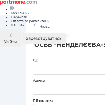
Мобільний
Перекази
Оплата за реквізитами
Кешбек
Назад
Комунальні послуги
Зареєструватись
Увійти
ОСББ "МЕНДЕЛЄЄВА-
О/р
Адреса
ПІБ платника