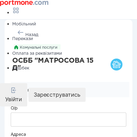
Мобільний
Назад
Перекази
Комунальні послуги
Оплата за реквізитами
ОСББ "МАТРОСОВА 15
Д"
Кешбек
Реквізити компанії
Зареєструватись
Увійти
О/р
Адреса