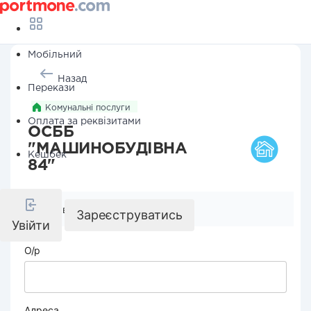
Мобільний
Назад
Перекази
Комунальні послуги
Оплата за реквізитами
ОСББ
"МАШИНОБУДІВНА
Кешбек
84"
Реквізити компанії
Зареєструватись
Увійти
О/р
Адреса