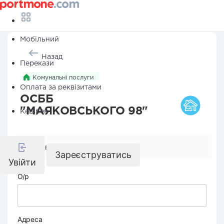
Мобільний
Назад
Перекази
Комунальні послуги
Оплата за реквізитами
ОСББ
"МАЯКОВСЬКОГО 98"
Кешбек
Реквізити компанії
Зареєструватись
Увійти
О/р
Адреса