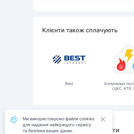
Клієнти також сплачують
Best
Комунальні посл
(ЦКС, КТЕ, 
Ми використовуємо файли cookies
для надання найкращого сервісу
Також сплачують послуги
та безпеки ваших даних.