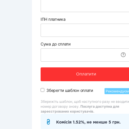
ІПН платника
Сума до сплати
Оплатити
Зберегти шаблон оплати
Рекомендуєм
Збережіть шаблон, щоб наступного разу не вводит
номер договору знову.
Послуга доступна для
зареєстрованих користувачів.
Комісія 1.52%, не менше 5 грн.