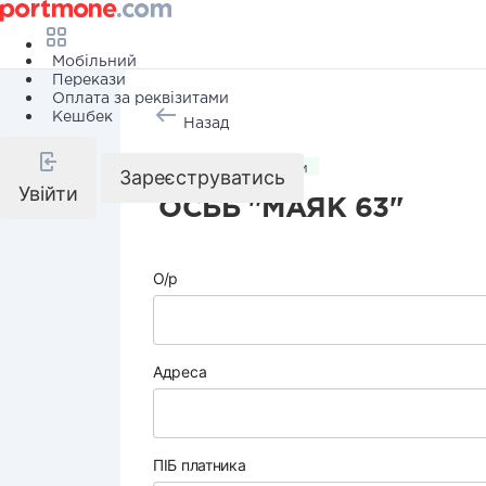
Мобільний
Перекази
Оплата за реквізитами
Кешбек
Назад
Комунальні послуги
Зареєструватись
Увійти
ОСББ "МАЯК 63"
О/р
Адреса
ПІБ платника