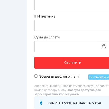
ІПН платника
Сума до сплати
Оплатити
Зберегти шаблон оплати
Рекомендуєм
Збережіть шаблон, щоб наступного разу не вводит
номер договору знову.
Послуга доступна для
зареєстрованих користувачів.
Комісія 1.52%, не менше 5 грн.