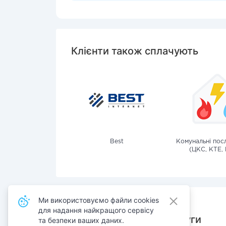
Клієнти також сплачують
Best
Комунальні посл
(ЦКС, КТЕ, 
Ми використовуємо файли cookies
для надання найкращого сервісу
Також сплачують послуги
та безпеки ваших даних.