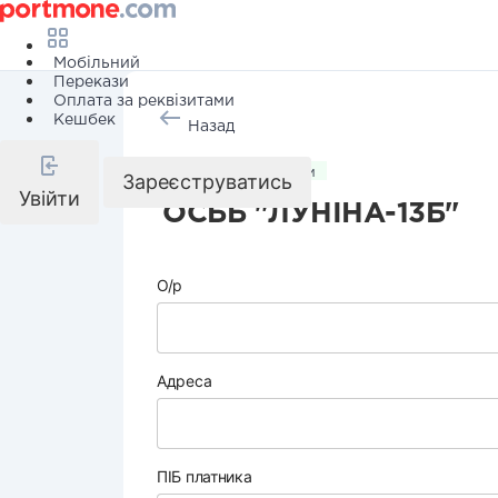
Мобільний
Перекази
Оплата за реквізитами
Кешбек
Назад
Комунальні послуги
Зареєструватись
Увійти
ОСББ "ЛУНІНА-13Б"
О/р
Адреса
ПІБ платника