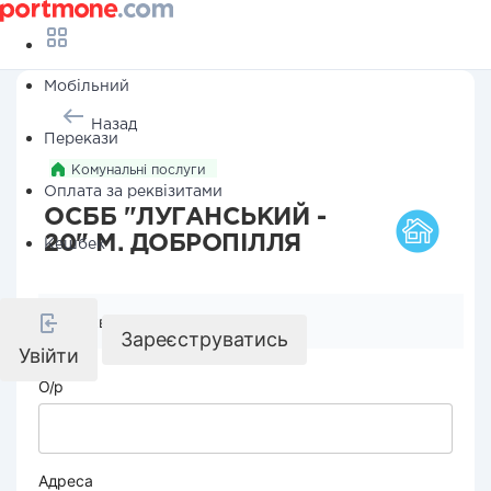
Мобільний
Назад
Перекази
Комунальні послуги
Оплата за реквізитами
ОСББ "ЛУГАНСЬКИЙ -
20" М. ДОБРОПІЛЛЯ
Кешбек
Реквізити компанії
Зареєструватись
Увійти
О/р
Адреса