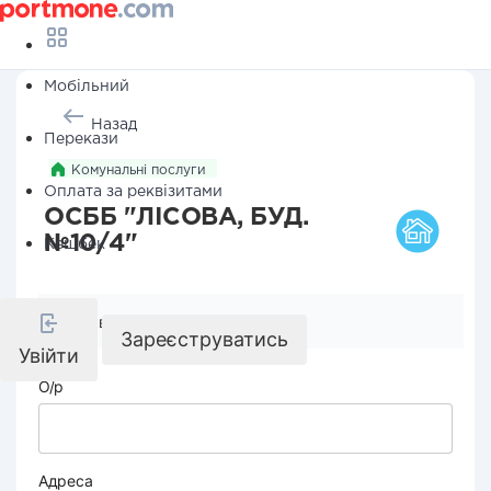
Мобільний
Назад
Перекази
Комунальні послуги
Оплата за реквізитами
ОСББ "ЛІСОВА, БУД.
№10/4"
Кешбек
Реквізити компанії
Зареєструватись
Увійти
О/р
Адреса