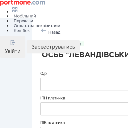
Мобільний
Перекази
Оплата за реквізитами
Кешбек
Назад
Комунальні послуги
Зареєструватись
Увійти
ОСББ "ЛЕВАНДІВСЬКИ
О/р
ІПН платника
ПІБ платника