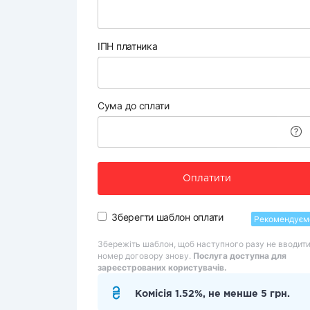
ІПН платника
Сума до сплати
Оплатити
Зберегти шаблон оплати
Рекомендуєм
Збережіть шаблон, щоб наступного разу не вводит
номер договору знову.
Послуга доступна для
зареєстрованих користувачів.
Комісія 1.52%, не менше 5 грн.