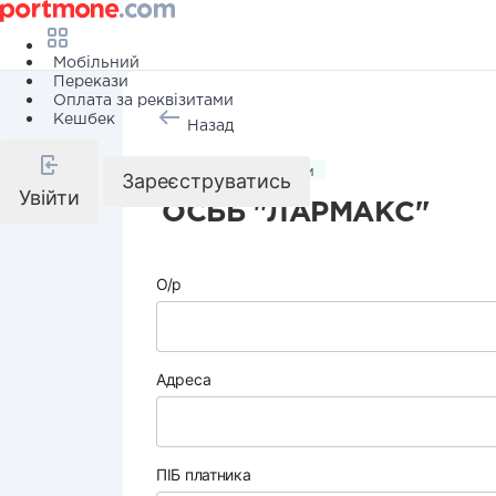
Мобільний
Перекази
Оплата за реквізитами
Кешбек
Назад
Комунальні послуги
Зареєструватись
Увійти
ОСББ "ЛАРМАКС"
О/р
Адреса
ПІБ платника