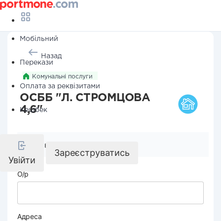
Мобільний
Назад
Перекази
Комунальні послуги
Оплата за реквізитами
ОСББ "Л. СТРОМЦОВА
4,6"
Кешбек
Реквізити компанії
Зареєструватись
Увійти
О/р
Адреса