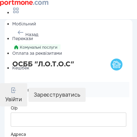
Мобільний
Назад
Перекази
Комунальні послуги
Оплата за реквізитами
ОСББ "Л.О.Т.О.С"
Кешбек
Реквізити компанії
Зареєструватись
Увійти
О/р
Адреса