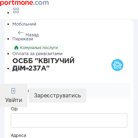
Мобільний
Назад
Перекази
Комунальні послуги
Оплата за реквізитами
ОСББ "КВІТУЧИЙ
ДІМ-237А"
Кешбек
Реквізити компанії
Зареєструватись
Увійти
О/р
Адреса