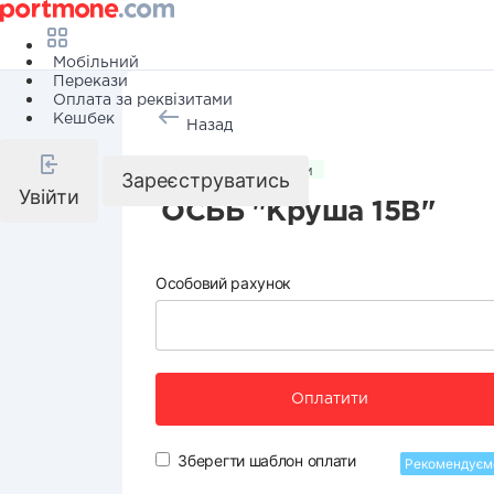
Мобільний
Перекази
Оплата за реквізитами
Кешбек
Назад
Комунальні послуги
Зареєструватись
Увійти
ОСББ "Круша 15В"
Особовий рахунок
Оплатити
Зберегти шаблон оплати
Рекомендуєм