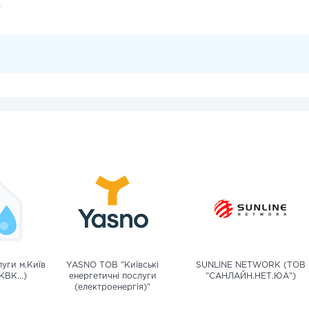
и
уги м.Київ
YASNO ТОВ "Київські
SUNLINE NETWORK (ТОВ
КВК...)
енергетичні послуги
"САНЛАЙН.НЕТ.ЮА")
(електроенергія)"