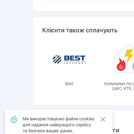
Клієнти також сплачують
Best
Комунальні посл
(ЦКС, КТЕ, 
Ми використовуємо файли cookies
для надання найкращого сервісу
Також сплачують послуги
та безпеки ваших даних.