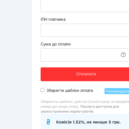
ІПН платника
Сума до сплати
Оплатити
Зберегти шаблон оплати
Рекомендуєм
Збережіть шаблон, щоб наступного разу не вводит
номер договору знову.
Послуга доступна для
зареєстрованих користувачів.
Комісія 1.52%, не менше 5 грн.