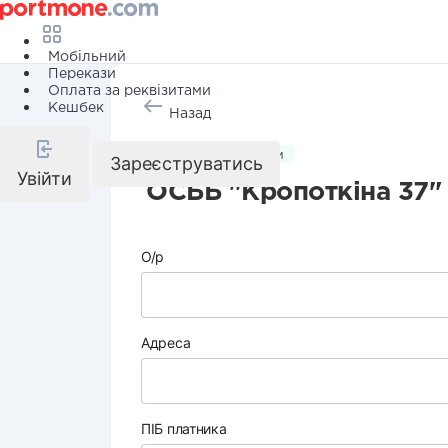
Мобільний
Перекази
Оплата за реквізитами
Кешбек
Назад
Комунальні послуги
Зареєструватись
Увійти
ОСББ "Кропоткіна 37"
О/р
Адреса
ПІБ платника