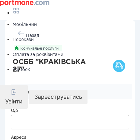
Мобільний
Назад
Перекази
Комунальні послуги
Оплата за реквізитами
ОСББ "КРАКІВСЬКА
27"
Кешбек
Реквізити компанії
Зареєструватись
Увійти
О/р
Адреса